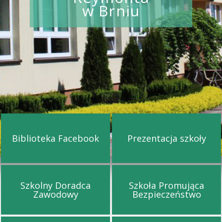
w Brniu
Biblioteka Facebook
Prezentacja szkoły
Przejdź na stronę Biblioteka Facebook
Przejdź na st
Szkolny Doradca
Szkoła Promująca
Przejdź na stronę Szkolny Doradca Za
Przejdź na s
Zawodowy
Bezpieczeństwo