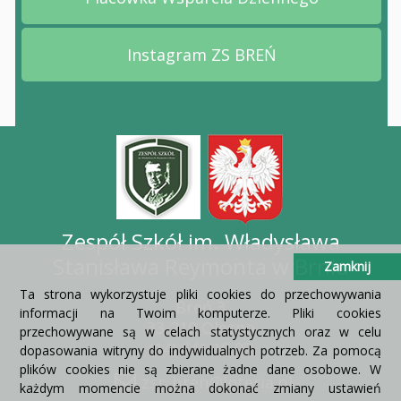
Przejdź na stronę Placów
Instagram ZS BREŃ
Przejdź na stronę Instag
Zespół Szkół im. Władysława
Stanisława Reymonta w Brniu
Zamknij
Ta strona wykorzystuje pliki cookies do przechowywania
Breń 3
informacji na Twoim komputerze. Pliki cookies
33-210 Olesno
przechowywane są w celach statystycznych oraz w celu
(14) 641 10 93
dopasowania witryny do indywidualnych potrzeb. Za pomocą
plików cookies nie są zbierane żadne dane osobowe. W
zsr_bren@interia.pl
każdym momencie można dokonać zmiany ustawień