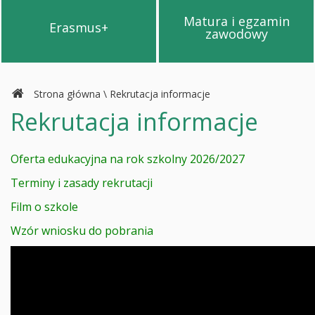
Matura i egzamin
Erasmus+
Przejdź na stronę Erasmus+
Przejdź na s
zawodowy
Strona główna
\
Rekrutacja informacje
Rekrutacja informacje
Oferta edukacyjna na rok szkolny 2026/2027
Terminy i zasady rekrutacji
Film o szkole
Wzór wniosku do pobrania