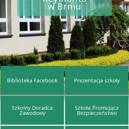
w Brniu
Biblioteka Facebook
Prezentacja szkoły
Przejdź na stronę Biblioteka Facebook
Przejdź na st
Szkolny Doradca
Szkoła Promująca
Przejdź na stronę Szkolny Doradca Za
Przejdź na s
Zawodowy
Bezpieczeństwo