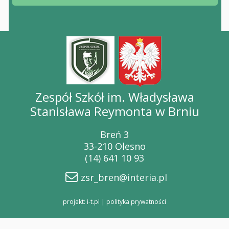
Zespół Szkół im. Władysława
Stanisława Reymonta w Brniu
Breń 3
33-210 Olesno
(14) 641 10 93
zsr_bren@interia.pl
projekt: i-t.pl
|
polityka prywatności