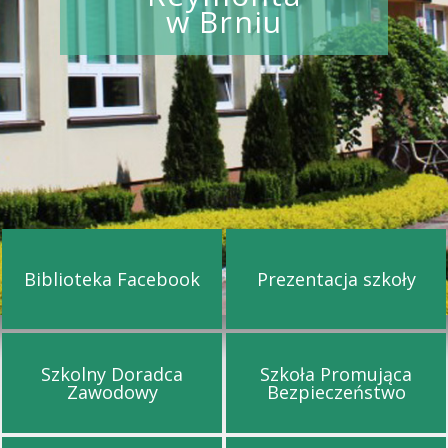
w Brniu
Biblioteka Facebook
Prezentacja szkoły
Przejdź na stronę Biblioteka Facebook
Przejdź na st
Szkolny Doradca
Szkoła Promująca
Przejdź na stronę Szkolny Doradca Za
Przejdź na s
Zawodowy
Bezpieczeństwo