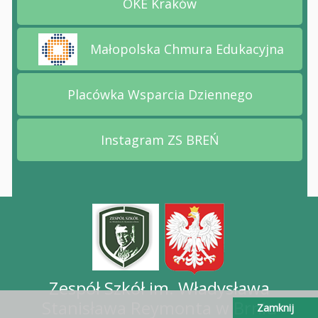
OKE Kraków
Przejdź na stronę OKE Kr
Małopolska Chmura Edukacyjna
Przejdź na stronę Małopolska Chmura Edukacyj
Placówka Wsparcia Dziennego
Przejdź na stronę Placów
Instagram ZS BREŃ
Przejdź na stronę Instag
Zespół Szkół im. Władysława
Stanisława Reymonta w Brniu
Zamknij