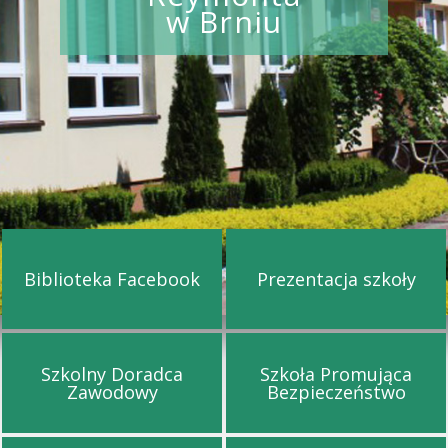
w Brniu
Biblioteka Facebook
Prezentacja szkoły
Przejdź na stronę Biblioteka Facebook
Przejdź na st
Szkolny Doradca
Szkoła Promująca
Przejdź na stronę Szkolny Doradca Za
Przejdź na s
Zawodowy
Bezpieczeństwo