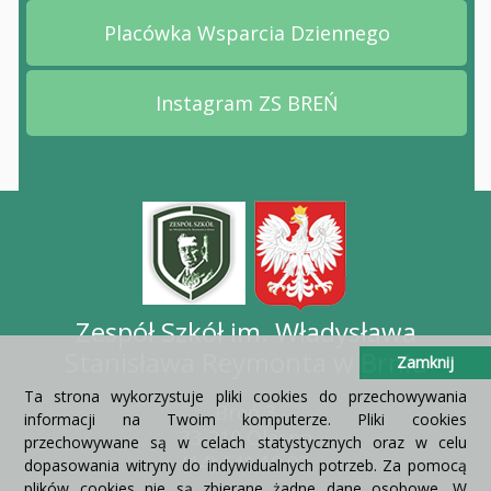
Placówka Wsparcia Dziennego
Przejdź na stronę Placów
Instagram ZS BREŃ
Przejdź na stronę Instag
Zespół Szkół im. Władysława
Stanisława Reymonta w Brniu
Zamknij
Ta strona wykorzystuje pliki cookies do przechowywania
Breń 3
informacji na Twoim komputerze. Pliki cookies
33-210 Olesno
przechowywane są w celach statystycznych oraz w celu
(14) 641 10 93
dopasowania witryny do indywidualnych potrzeb. Za pomocą
plików cookies nie są zbierane żadne dane osobowe. W