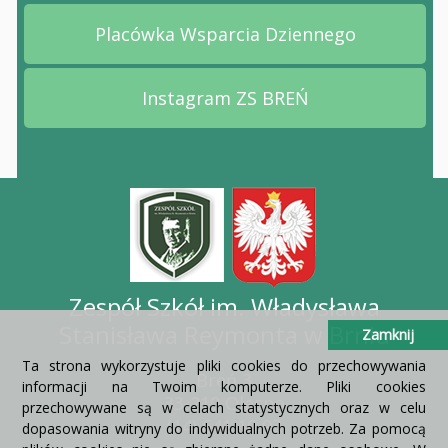
Placówka Wsparcia Dziennego
Przejdź na stronę Placów
Instagram ZS BREŃ
Przejdź na stronę Instag
Zespół Szkół im. Władysława
Stanisława Reymonta w Brniu
Zamknij
Ta strona wykorzystuje pliki cookies do przechowywania
Breń 3
informacji na Twoim komputerze. Pliki cookies
33-210 Olesno
przechowywane są w celach statystycznych oraz w celu
(14) 641 10 93
dopasowania witryny do indywidualnych potrzeb. Za pomocą