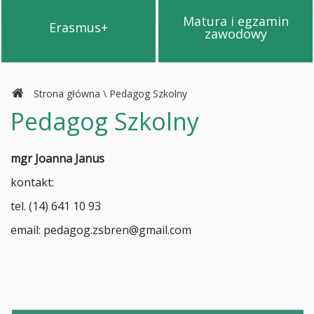
Matura i egzamin
Erasmus+
Przejdź na stronę Erasmus+
Przejdź na s
zawodowy
Strona główna
\
Pedagog Szkolny
Pedagog Szkolny
mgr Joanna Janus
kontakt:
tel. (14) 641 10 93
email: pedagog.zsbren@gmail.com