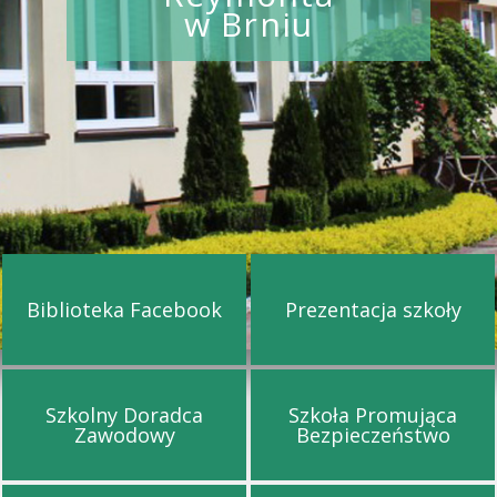
w Brniu
Biblioteka Facebook
Prezentacja szkoły
Przejdź na stronę Biblioteka Facebook
Przejdź na st
Szkolny Doradca
Szkoła Promująca
Przejdź na stronę Szkolny Doradca Za
Przejdź na s
Zawodowy
Bezpieczeństwo