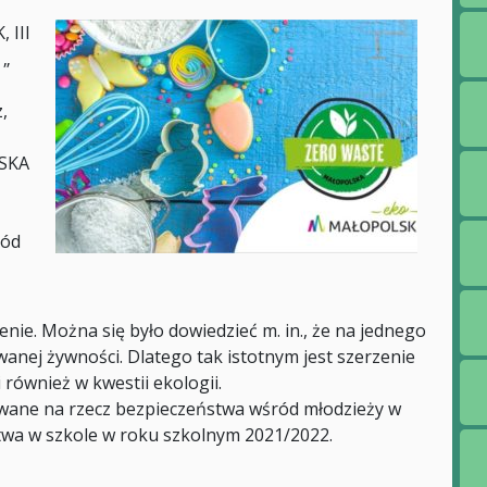
 III
 „
,
LSKA
ród
nie. Można się było dowiedzieć m. in., że na jednego
nej żywności. Dlatego tak istotnym jest szerzenie
również w kwestii ekologii.
wane na rzecz bezpieczeństwa wśród młodzieży w
twa w szkole w roku szkolnym 2021/2022.