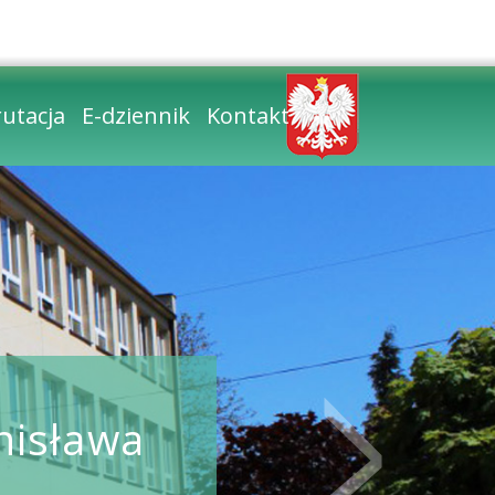
zcionki
ontrast
utacja
E-dziennik
Kontakt
nisława