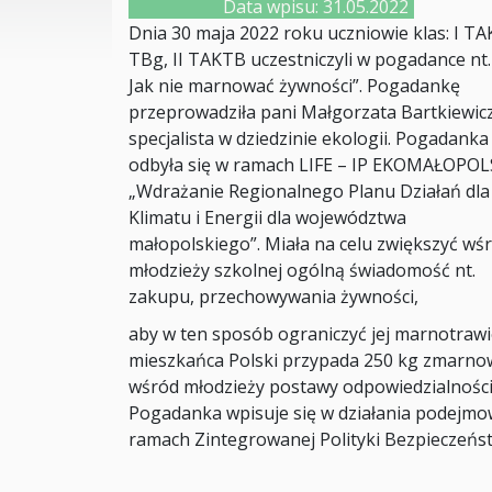
Data wpisu: 31.05.2022
Dnia 30 maja 2022 roku uczniowie klas: I TAK,
TBg, II TAKTB uczestniczyli w pogadance nt.
Jak nie marnować żywności”. Pogadankę
przeprowadziła pani Małgorzata Bartkiewicz
specjalista w dziedzinie ekologii. Pogadanka
odbyła się w ramach LIFE – IP EKOMAŁOPO
„Wdrażanie Regionalnego Planu Działań dla
Klimatu i Energii dla województwa
małopolskiego”. Miała na celu zwiększyć wś
młodzieży szkolnej ogólną świadomość nt.
zakupu, przechowywania żywności,
aby w ten sposób ograniczyć jej marnotrawie
mieszkańca Polski przypada 250 kg zmarnowa
wśród młodzieży postawy odpowiedzialności 
Pogadanka wpisuje się w działania podejmo
ramach Zintegrowanej Polityki Bezpieczeńs