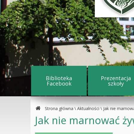
Biblioteka
Prezentacja
Przejdź na stronę Biblioteka
Przejdź
Facebook
szkoły
Strona główna
\
Aktualności
\
Jak nie marnow
Jak nie marnować ży