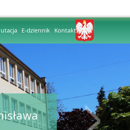
zcionki
ontrast
utacja
E-dziennik
Kontakt
nisława