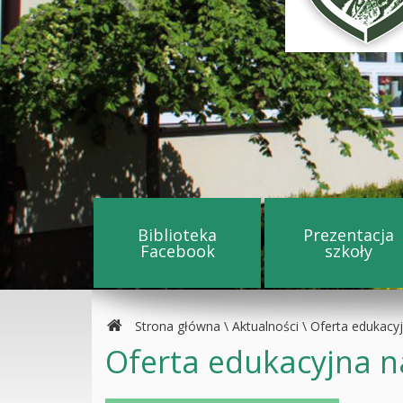
Biblioteka
Prezentacja
Przejdź na stronę Biblioteka
Przejdź
Facebook
szkoły
Strona główna
\
Aktualności
\
Oferta edukacy
Oferta edukacyjna n