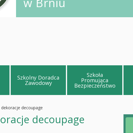
w Brniu
Szkoła
Szkolny Doradca
Promująca
 Facebook
 na stronę Prezentacja szkoły
Przejdź na stronę Szkolny Doradca 
Przejdź na str
Zawodowy
Bezpieczeństwo
 dekoracje decoupage
koracje decoupage