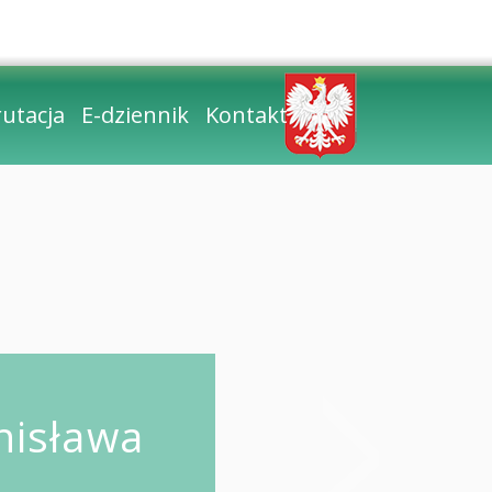
zcionki
ontrast
utacja
E-dziennik
Kontakt
nisława