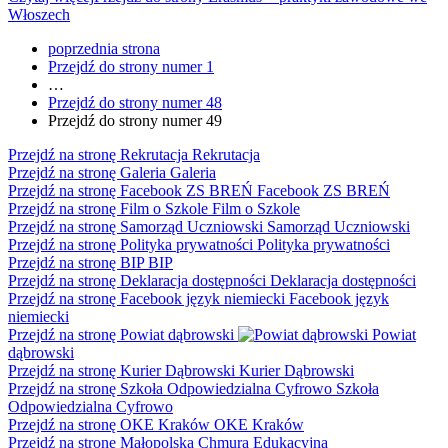
Włoszech
poprzednia
strona
Przejdź do strony numer
1
…
Przejdź do strony numer
48
Przejdź do strony numer
49
Przejdź na stronę Rekrutacja
Rekrutacja
Przejdź na stronę Galeria
Galeria
Przejdź na stronę Facebook ZS BREŃ
Facebook ZS BREŃ
Przejdź na stronę Film o Szkole
Film o Szkole
Przejdź na stronę Samorząd Uczniowski
Samorząd Uczniowski
Przejdź na stronę Polityka prywatności
Polityka prywatności
Przejdź na stronę BIP
BIP
Przejdź na stronę Deklaracja dostępności
Deklaracja dostępności
Przejdź na stronę Facebook język niemiecki
Facebook język
niemiecki
Przejdź na stronę Powiat dąbrowski
Powiat
dąbrowski
Przejdź na stronę Kurier Dąbrowski
Kurier Dąbrowski
Przejdź na stronę Szkoła Odpowiedzialna Cyfrowo
Szkoła
Odpowiedzialna Cyfrowo
Przejdź na stronę OKE Kraków
OKE Kraków
Przejdź na stronę Małopolska Chmura Edukacyjna