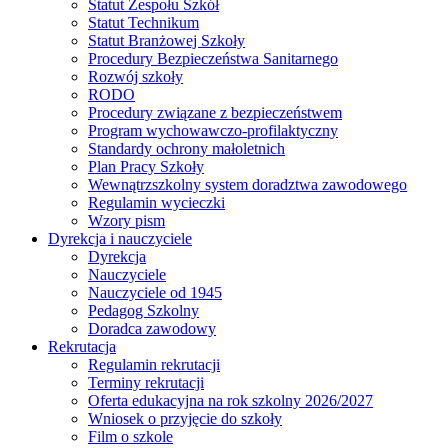
Statut Zespołu Szkół
Statut Technikum
Statut Branżowej Szkoły
Procedury Bezpieczeństwa Sanitarnego
Rozwój szkoły
RODO
Procedury związane z bezpieczeństwem
Program wychowawczo-profilaktyczny
Standardy ochrony małoletnich
Plan Pracy Szkoły
Wewnątrzszkolny system doradztwa zawodowego
Regulamin wycieczki
Wzory pism
Dyrekcja i nauczyciele
Dyrekcja
Nauczyciele
Nauczyciele od 1945
Pedagog Szkolny
Doradca zawodowy
Rekrutacja
Regulamin rekrutacji
Terminy rekrutacji
Oferta edukacyjna na rok szkolny 2026/2027
Wniosek o przyjęcie do szkoły
Film o szkole