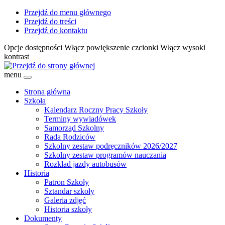
Przejdź do menu głównego
Przejdź do treści
Przejdź do kontaktu
Opcje dostępności
Włącz
powiększenie czcionki
Włącz
wysoki
kontrast
menu
Strona główna
Szkoła
Kalendarz Roczny Pracy Szkoły
Terminy wywiadówek
Samorząd Szkolny
Rada Rodziców
Szkolny zestaw podręczników 2026/2027
Szkolny zestaw programów nauczania
Rozkład jazdy autobusów
Historia
Patron Szkoły
Sztandar szkoły
Galeria zdjęć
Historia szkoły
Dokumenty