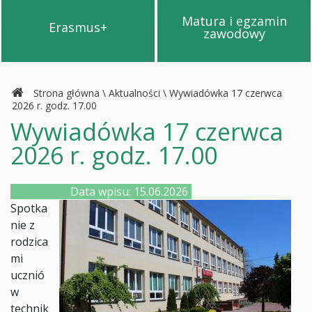
Matura i egzamin
Erasmus+
Przejdź na stronę Erasmus+
Przejdź na s
zawodowy
Strona główna
\
Aktualności
\
Wywiadówka 17 czerwca
2026 r. godz. 17.00
Wywiadówka 17 czerwca
2026 r. godz. 17.00
Data wpisu: 15.06.2026
Spotka
nie z
rodzica
mi
ucznió
w
technik