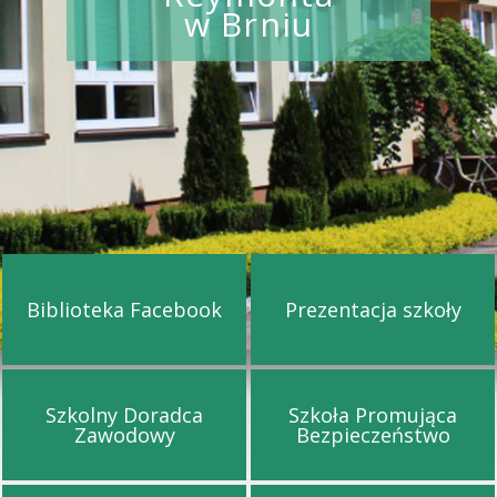
w Brniu
Biblioteka Facebook
Prezentacja szkoły
Przejdź na stronę Biblioteka Facebook
Przejdź na st
Szkolny Doradca
Szkoła Promująca
Przejdź na stronę Szkolny Doradca Za
Przejdź na s
Zawodowy
Bezpieczeństwo