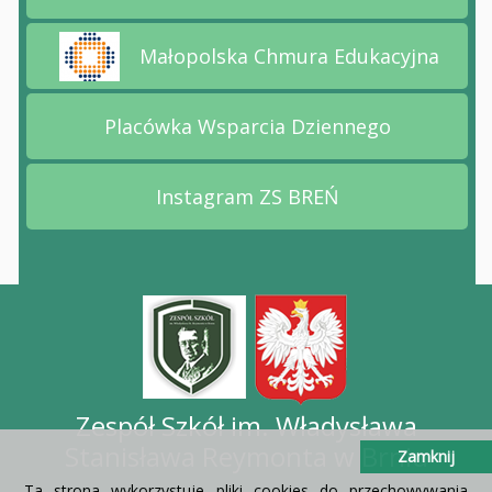
Małopolska Chmura Edukacyjna
Przejdź na stronę Małopolska Chmura Edukacyj
Placówka Wsparcia Dziennego
Przejdź na stronę Placów
Instagram ZS BREŃ
Przejdź na stronę Instag
Zespół Szkół im. Władysława
Stanisława Reymonta w Brniu
Zamknij
Ta strona wykorzystuje pliki cookies do przechowywania