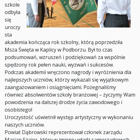
szkole
odbyła
się
uroczy
sta
akademia kończąca rok szkolny, którą poprzedziła
Msza Święta w Kaplicy w Podborzu. Był to czas
podsumowań, wzruszeń i podziękowań za wspólnie
spędzony rok pełen nauki, wyzwań i sukcesów.
Podczas akademii wręczono nagrody i wyróżnienia dla
najlepszych uczniów, którzy wykazali się wyjątkowym
zaangażowaniem i osiągnięciami. Pożegnaliśmy
również absolwentów szkoły branżowej – życzymy Wam
powodzenia na dalszej drodze życia zawodowego i
osobistego!
Uroczystość uświetnił występ artystyczny w wykonaniu
naszych uczniów.
Powiat Dąbrowski reprezentował członek zarządu
Marian Szajor, który w imieniu władz samorządowych