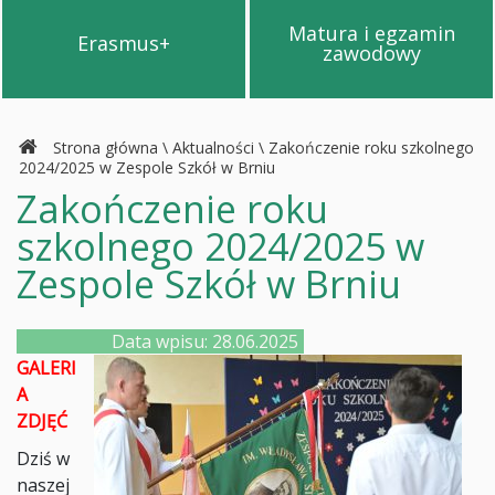
Matura i egzamin
Erasmus+
Przejdź na stronę Erasmus+
Przejdź na s
zawodowy
Strona główna
\
Aktualności
\
Zakończenie roku szkolnego
2024/2025 w Zespole Szkół w Brniu
Zakończenie roku
szkolnego 2024/2025 w
Zespole Szkół w Brniu
Data wpisu: 28.06.2025
GALERI
A
ZDJĘĆ
Dziś w
naszej