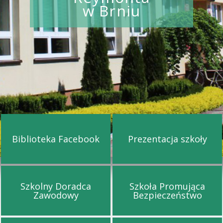
w Brniu
Biblioteka Facebook
Prezentacja szkoły
Przejdź na stronę Biblioteka Facebook
Przejdź na st
Szkolny Doradca
Szkoła Promująca
Przejdź na stronę Szkolny Doradca Za
Przejdź na s
Zawodowy
Bezpieczeństwo