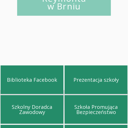
w Brniu
Biblioteka Facebook
Prezentacja szkoły
Przejdź na stronę Biblioteka Facebook
Przejdź na st
Szkolny Doradca
Szkoła Promująca
Przejdź na stronę Szkolny Doradca Za
Przejdź na s
Zawodowy
Bezpieczeństwo